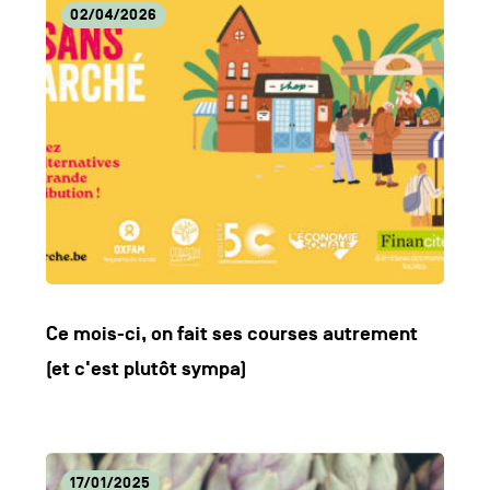
Listes
Lire
02/04/2026
des
l'article
actualités
Ce mois-ci, on fait ses courses autrement
(et c'est plutôt sympa)
Lire
17/01/2025