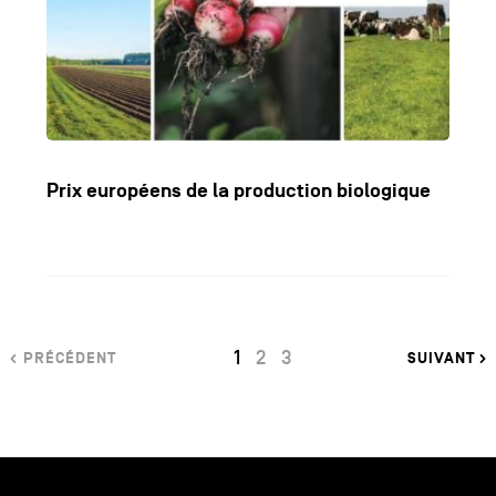
Prix européens de la production biologique
PAGE
-
PAGE
PAGE
1
2
3
PRÉCÉDENT
SUIVANT
CURRENT_PAGE