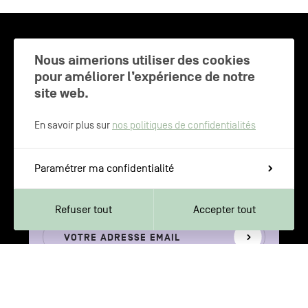
CHARLEROI MÉTROPOLE — 30 COMMUNES —
Nous aimerions utiliser des cookies
pour améliorer l’expérience de notre
site web.
NEWSLETTER
En savoir plus sur
nos politiques de confidentialités
Inscrivez-vous pour recevoir les
Paramétrer ma confidentialité
dernières actualités de Charleroi
Métropole
Refuser tout
Accepter tout
Votre
S'inscrire
adresse
email
Votre adresse e-mail n’est récoltée que pour permettre l’envoi de cette