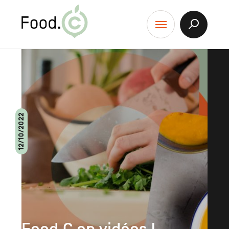
Food.C
contenu
Afficher
Menu
la
Recherch
12/10/2022
Lire