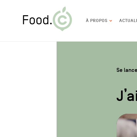
Food.C
Navigation
À PROPOS
ACTUAL
principale
Se lanc
J’a