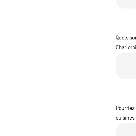
Quels son
Charlero
Pourriez
cuisines