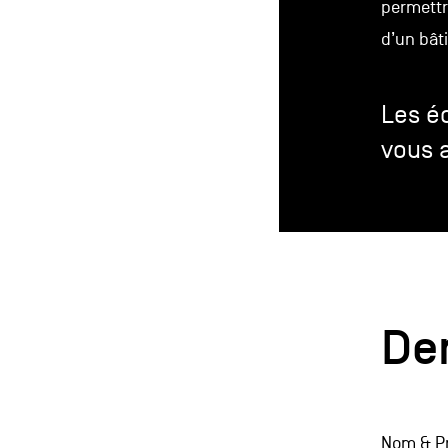
permettr
d’un bât
Les é
vous a
De
Informat
Nom & 