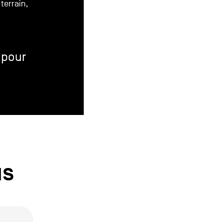
terrain,
 pour
us