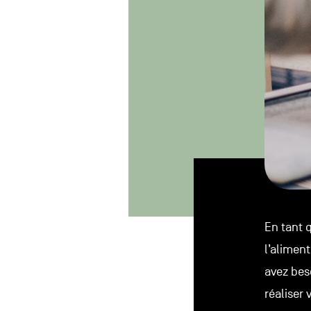
En tant 
l’aliment
avez beso
réaliser 