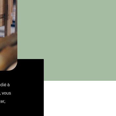
édié à
, vous
er,