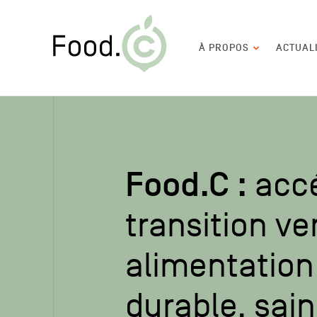
Food.C
Navigation
À PROPOS
ACTUAL
principale
Food.C :
accé
transition ve
alimentation 
durable, sain