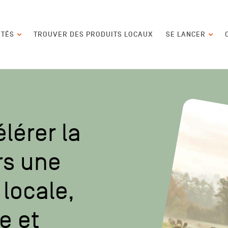
contenu
ITÉS
TROUVER DES PRODUITS LOCAUX
SE LANCER
lérer la
rs une
locale,
e et