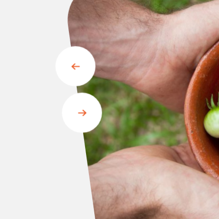
Slide
précédente
Slide
suivante