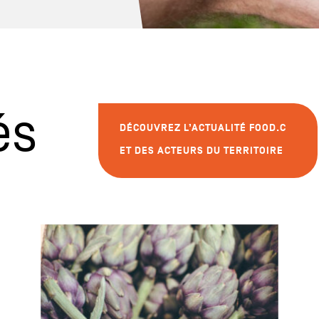
és
DÉCOUVREZ L’ACTUALITÉ FOOD.C
ET DES ACTEURS DU TERRITOIRE
Plus
d’infos