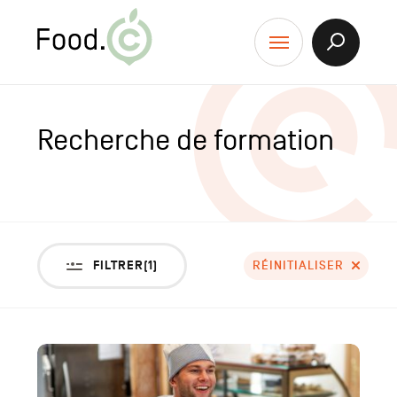
Food.C
contenu
Afficher
Menu
la
Recherch
Recherche de formation
FILTRER
(1)
RÉINITIALISER
Liste
des
résultats