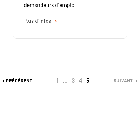
demandeurs d'emploi
Plus d’infos
PAGE
PAGE
PAGE
PAGE
-
1
…
3
4
5
PRÉCÉDENT
SUIVANT
CURRENT_PAGE