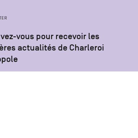
TER
ivez-vous pour recevoir les
ères actualités de Charleroi
opole
S'inscrire
 e-mail n’est récoltée que pour permettre l’envoi de cette newsletter. Vous