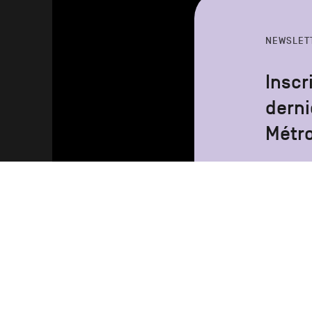
NEWSLET
Inscr
derni
Métr
Votre
adresse
email
Votre adresse