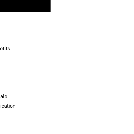
etits
e
nale
rication