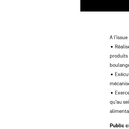
A l’issue
• Réalis
produits 
boulange
• Exécut
mécanis
• Exercer
qu’au se
alimenta
Public c