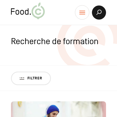
Food.C
contenu
Afficher
Menu
la
Recherch
Recherche de formation
FILTRER
Liste
des
résultats