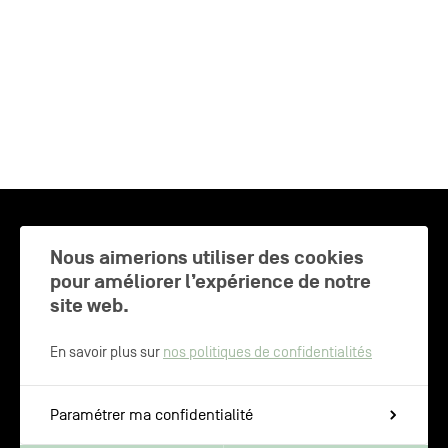
CHARLEROI MÉTROPOLE — 30 COMMUNES —
Nous aimerions utiliser des cookies
pour améliorer l’expérience de notre
site web.
NEWSLETTER
En savoir plus sur
nos politiques de confidentialités
Inscrivez-vous pour recevoir les
Paramétrer ma confidentialité
dernières actualités de Charleroi