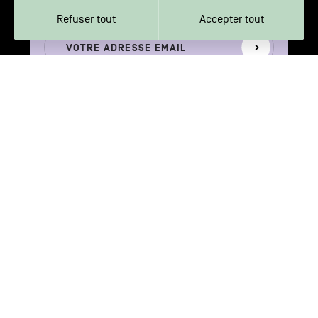
Métropole
Refuser tout
Accepter tout
Votre
S'inscrire
adresse
email
Votre adresse e-mail n’est récoltée que pour permettre l’envoi de cette
newsletter. Vous pouvez changer d'avis à tout moment en cliquant sur
le lien "Se désinscrire" situé dans le pied de page de tout e-mail que
vous recevrez de notre part. En savoir plus sur notre politique de
confidentialité.
AVEC LE SOUTIEN DE