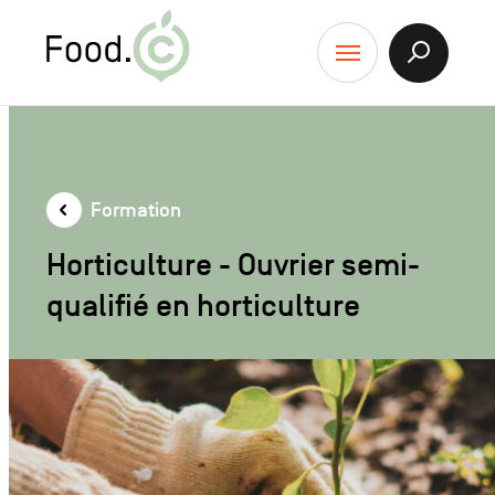
Food.C
contenu
Afficher
Menu
la
Recherch
Formation
Horticulture - Ouvrier semi-
qualifié en horticulture