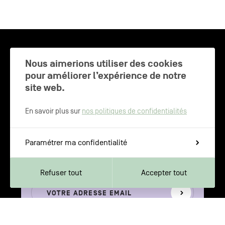
CHARLEROI MÉTROPOLE — 30 COMMUNES —
Nous aimerions utiliser des cookies
pour améliorer l’expérience de notre
site web.
NEWSLETTER
En savoir plus sur
nos politiques de confidentialités
Inscrivez-vous pour recevoir les
Paramétrer ma confidentialité
dernières actualités de Charleroi
Métropole
Refuser tout
Accepter tout
Votre
S'inscrire
adresse
email