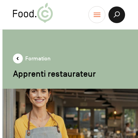
Food.C
contenu
Afficher
Menu
la
Recherch
Formation
Apprenti restaurateur