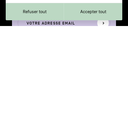
Métropole
Refuser tout
Accepter tout
Votre
S'inscrire
adresse
email
Votre adresse e-mail n’est récoltée que pour permettre l’envoi de cette
newsletter. Vous pouvez changer d'avis à tout moment en cliquant sur
le lien "Se désinscrire" situé dans le pied de page de tout e-mail que
vous recevrez de notre part. En savoir plus sur notre politique de
confidentialité.
AVEC LE SOUTIEN DE