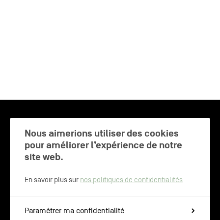
CHARLEROI MÉTROPOLE — 30 COMMUNES —
Nous aimerions utiliser des cookies
pour améliorer l’expérience de notre
site web.
NEWSLETTER
En savoir plus sur
nos politiques de confidentialités
Inscrivez-vous pour recevoir les
Paramétrer ma confidentialité
dernières actualités de Charleroi