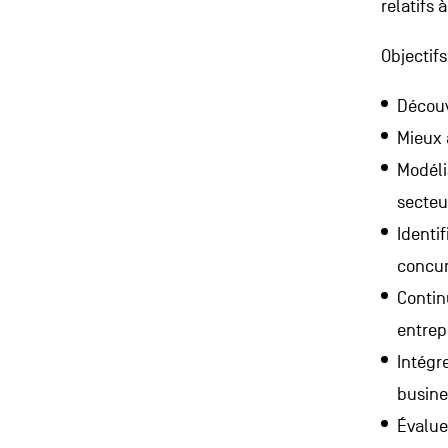
relatifs 
Objectifs
Découv
Mieux 
Modéli
secteu
Identif
concu
Contin
entrep
Intégr
busine
Évaluer