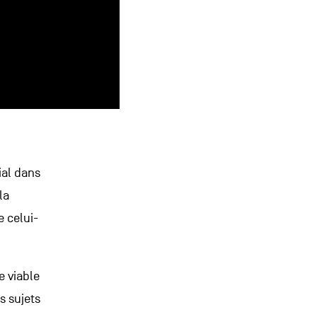
ial dans
la
e celui-
e viable
s sujets