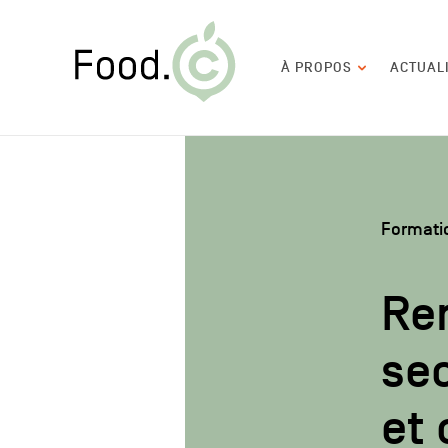
Food.C
Navigation
À PROPOS
ACTUAL
principale
Formati
Re
sec
et 