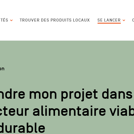
contenu
ITÉS
TROUVER DES PRODUITS LOCAUX
SE LANCER
on
ndre mon projet dans
teur alimentaire via
durable