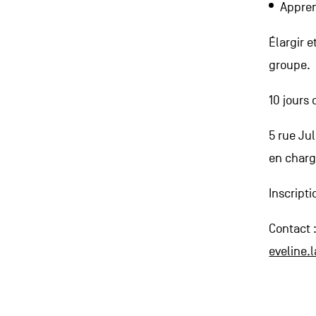
Appren
Élargir e
groupe.
10 jours
5 rue Ju
en charg
Inscripti
Contact 
eveline