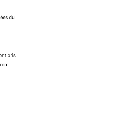
idées du
ont pris
orem.