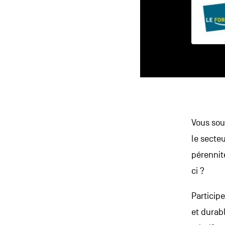
Vous sou
le secteu
pérennit
ci ?
Particip
et durab