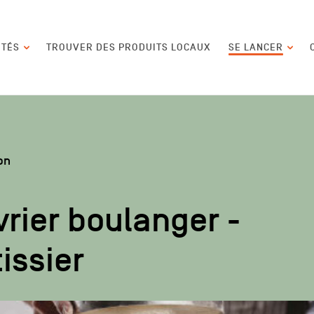
contenu
ITÉS
TROUVER DES PRODUITS LOCAUX
SE LANCER
on
rier boulanger -
issier