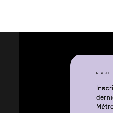
NEWSLET
Inscr
derni
Métr