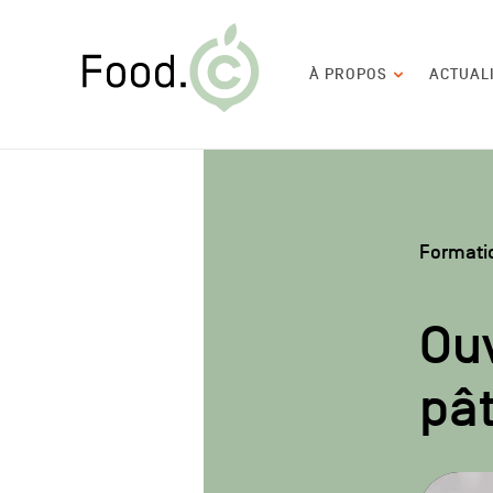
Food.C
Navigation
À PROPOS
ACTUAL
principale
Formati
Ouv
pât