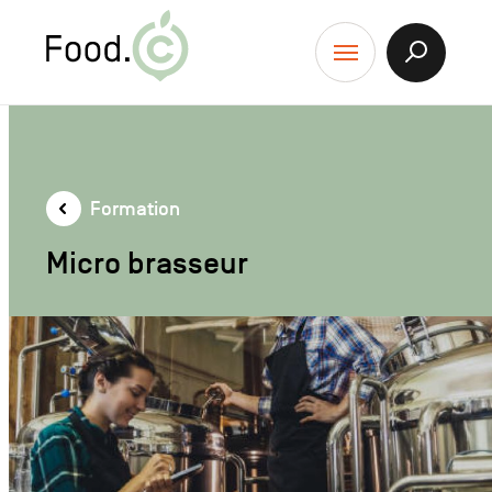
Food.C
contenu
Afficher
Menu
la
Recherch
Formation
Micro brasseur