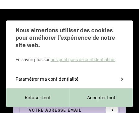
CHARLEROI MÉTROPOLE — 30 COMMUNES —
Nous aimerions utiliser des cookies
pour améliorer l’expérience de notre
site web.
NEWSLETTER
En savoir plus sur
nos politiques de confidentialités
Inscrivez-vous pour recevoir les
Paramétrer ma confidentialité
dernières actualités de Charleroi
Métropole
Refuser tout
Accepter tout
Votre
S'inscrire
adresse
email