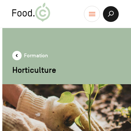
Food.C
contenu
Afficher
Menu
la
Recherch
Formation
Horticulture