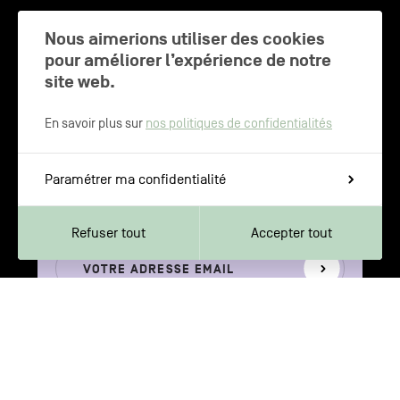
CHARLEROI MÉTROPOLE — 30 COMMUNES —
Nous aimerions utiliser des cookies
pour améliorer l’expérience de notre
site web.
NEWSLETTER
En savoir plus sur
nos politiques de confidentialités
Inscrivez-vous pour recevoir les
Paramétrer ma confidentialité
dernières actualités de Charleroi
Métropole
Refuser tout
Accepter tout
Votre
S'inscrire
adresse
email
Votre adresse e-mail n’est récoltée que pour permettre l’envoi de cette
newsletter. Vous pouvez changer d'avis à tout moment en cliquant sur
le lien "Se désinscrire" situé dans le pied de page de tout e-mail que