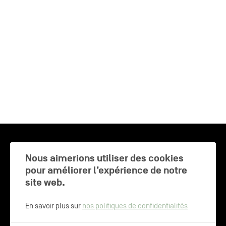
CHARLEROI MÉTROPOLE — 30 COMMUNES —
Nous aimerions utiliser des cookies
pour améliorer l’expérience de notre
site web.
NEWSLETTER
En savoir plus sur
nos politiques de confidentialités
Inscrivez-vous pour recevoir les