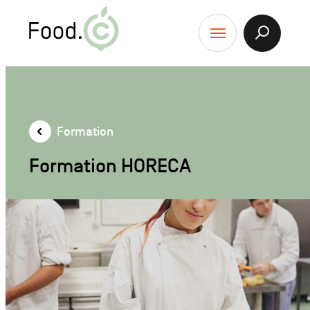
Food.C
contenu
Afficher
Menu
la
Recherch
Formation
Formation HORECA