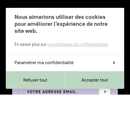
CHARLEROI MÉTROPOLE — 30 COMMUNES —
Nous aimerions utiliser des cookies
pour améliorer l’expérience de notre
site web.
NEWSLETTER
En savoir plus sur
nos politiques de confidentialités
Inscrivez-vous pour recevoir les
Paramétrer ma confidentialité
dernières actualités de Charleroi
Métropole
Refuser tout
Accepter tout
Votre
S'inscrire
adresse
email
Votre adresse e-mail n’est récoltée que pour permettre l’envoi de cette
newsletter. Vous pouvez changer d'avis à tout moment en cliquant sur