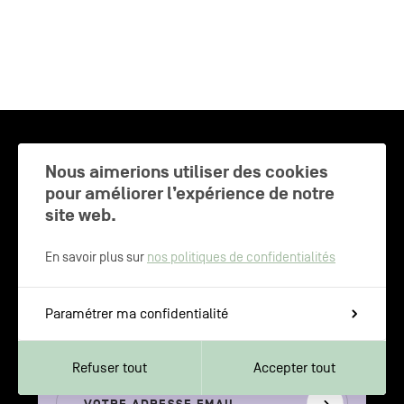
CHARLEROI MÉTROPOLE — 30 COMMUNES —
Nous aimerions utiliser des cookies
pour améliorer l’expérience de notre
site web.
NEWSLETTER
En savoir plus sur
nos politiques de confidentialités
Inscrivez-vous pour recevoir les
Paramétrer ma confidentialité
dernières actualités de Charleroi
Métropole
Refuser tout
Accepter tout
Votre