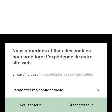
CHARLEROI MÉTROPOLE — 30 COMMUNES —
Nous aimerions utiliser des cookies
pour améliorer l’expérience de notre
site web.
NEWSLETTER
En savoir plus sur
nos politiques de confidentialités
Inscrivez-vous pour recevoir les
Paramétrer ma confidentialité
dernières actualités de Charleroi
Métropole
Refuser tout
Accepter tout