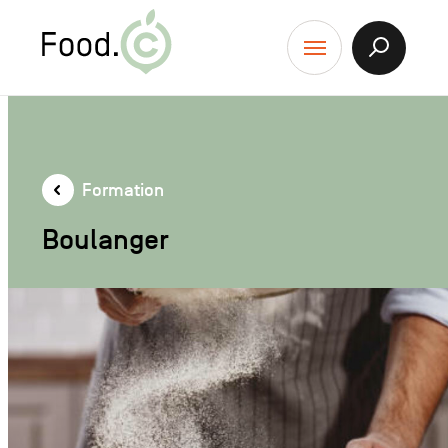
Food.C
contenu
Afficher
Menu
la
Recherch
Formation
Boulanger