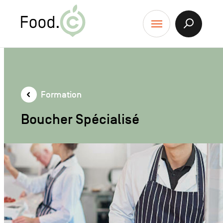
Food.C
contenu
Afficher
Menu
la
Recherch
Formation
Boucher Spécialisé