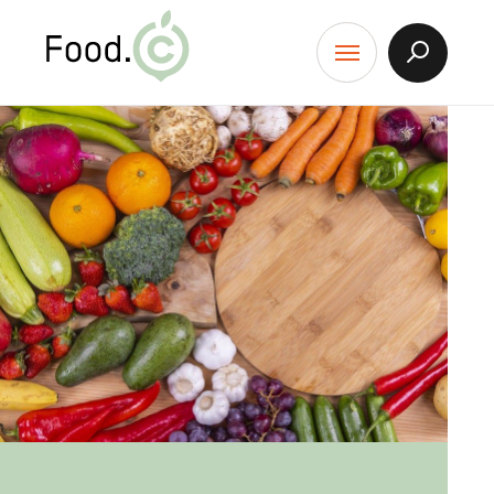
Food.C
contenu
Afficher
Menu
la
Recherch