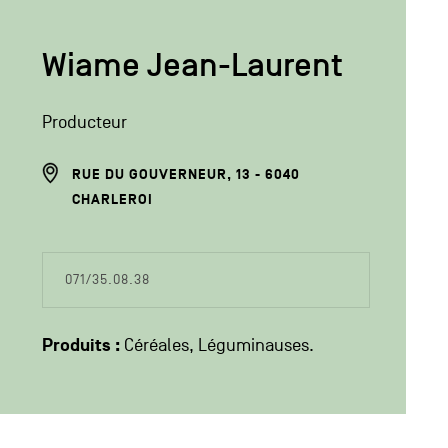
Wiame Jean-Laurent
Producteur
ADRESSE
RUE DU GOUVERNEUR, 13
6040
DU
CHARLEROI
PRODUCTEUR
COORDONÉES
071/35.08.38
DU
PRODUCTEUR
Produits :
Céréales
Léguminauses