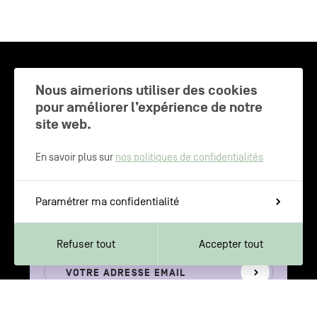
CHARLEROI MÉTROPOLE — 30 COMMUNES —
Nous aimerions utiliser des cookies
pour améliorer l’expérience de notre
site web.
NEWSLETTER
En savoir plus sur
nos politiques de confidentialités
Inscrivez-vous pour recevoir les
Paramétrer ma confidentialité
dernières actualités de Charleroi
Métropole
Refuser tout
Accepter tout
Votre
S'inscrire
adresse
email