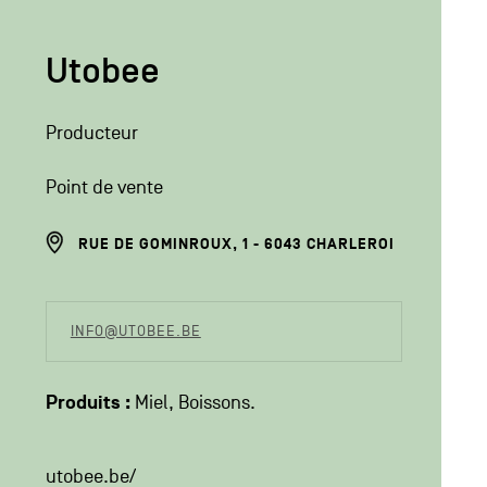
Utobee
Producteur
Point de vente
ADRESSE
RUE DE GOMINROUX, 1
6043
CHARLEROI
DU
PRODUCTEUR
COORDONÉES
INFO@UTOBEE.BE
DU
PRODUCTEUR
Produits :
Miel
Boissons
utobee.be/