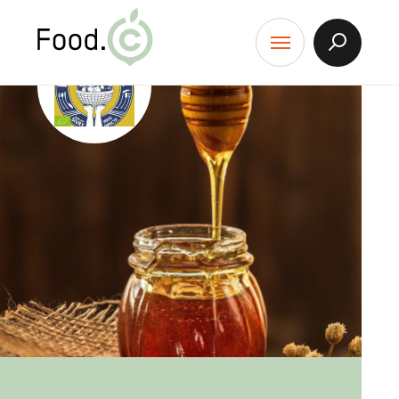
Food.C
contenu
Afficher
Menu
la
Recherch