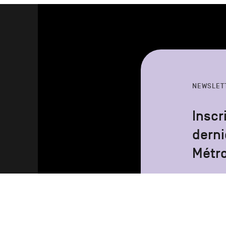
NEWSLET
Inscr
derni
Métr
Votre
adresse
email