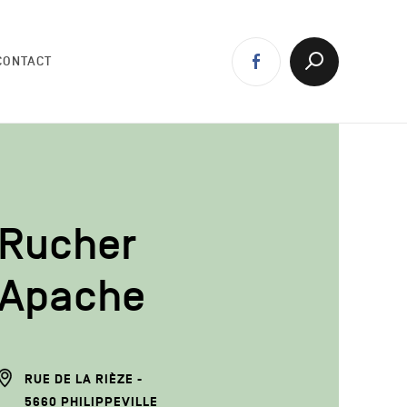
Réseaux
Facebook
Afficher
CONTACT
la
sociaux
Recherche
Rucher
Apache
ADRESSE
RUE DE LA RIÈZE
DU
5660
PHILIPPEVILLE