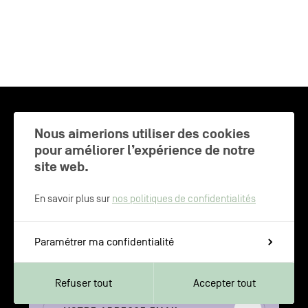
CHARLEROI MÉTROPOLE — 30 COMMUNES —
Nous aimerions utiliser des cookies
pour améliorer l’expérience de notre
site web.
NEWSLETTER
En savoir plus sur
nos politiques de confidentialités
Inscrivez-vous pour recevoir les
Paramétrer ma confidentialité
dernières actualités de Charleroi
Métropole
Refuser tout
Accepter tout
Votre