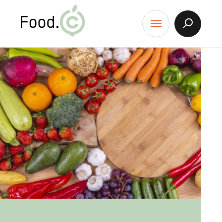
Food.C
contenu
Afficher
Menu
la
Recherch