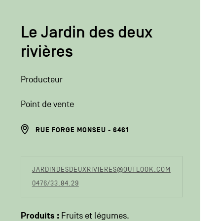
Le Jardin des deux
rivières
Producteur
Point de vente
ADRESSE
RUE FORGE MONSEU
6461
DU
PRODUCTEUR
COORDONÉES
JARDINDESDEUXRIVIERES@OUTLOOK.COM
DU
0476/33.84.29
PRODUCTEUR
Produits :
Fruits et légumes