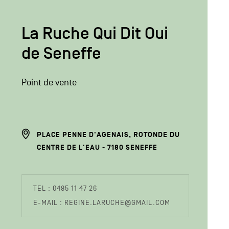
La Ruche Qui Dit Oui
de Seneffe
Point de vente
ADRESSE
PLACE PENNE D'AGENAIS, ROTONDE DU
DU
CENTRE DE L'EAU
7180
SENEFFE
PRODUCTEUR
COORDONÉES
TEL : 0485 11 47 26
DU
E-MAIL : REGINE.LARUCHE@GMAIL.COM
PRODUCTEUR