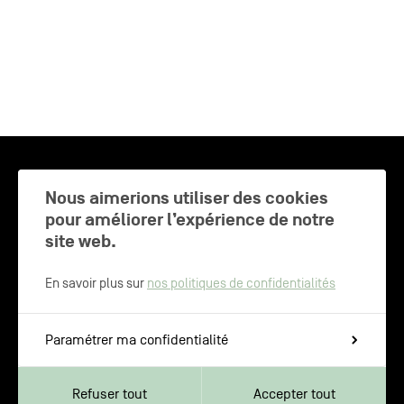
CHARLEROI MÉTROPOLE — 30 COMMUNES —
Nous aimerions utiliser des cookies
pour améliorer l’expérience de notre
site web.
NEWSLETTER
En savoir plus sur
nos politiques de confidentialités
Inscrivez-vous pour recevoir les
Paramétrer ma confidentialité
dernières actualités de Charleroi
Métropole
Refuser tout
Accepter tout