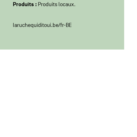
Produits :
Produits locaux
laruchequiditoui.be/fr-BE