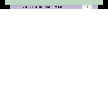
Votre
S'inscrire
adresse
email
Votre adresse e-mail n’est récoltée que pour permettre l’envoi de cette
newsletter. Vous pouvez changer d'avis à tout moment en cliquant sur
le lien "Se désinscrire" situé dans le pied de page de tout e-mail que
vous recevrez de notre part. En savoir plus sur notre politique de
confidentialité.
AVEC LE SOUTIEN DE
Province
Wallonie