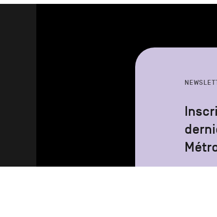
NEWSLET
Inscr
derni
Métr
Votre
adresse
email