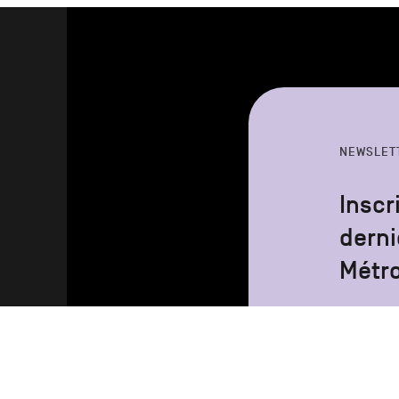
NEWSLET
Inscr
derni
Métr
Votre
adresse
email