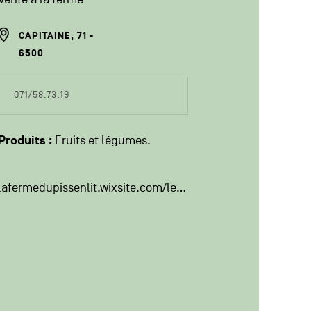
ADRESSE
CAPITAINE, 71
DU
6500
PRODUCTEUR
COORDONÉES
071/58.73.19
DU
PRODUCTEUR
Produits :
Fruits et légumes
lafermedupissenlit.wixsite.com/lesjardinsdedimetpat?fbclid=IwAR15S8jFqdkS1Lnx2edYDysjTw8NGN7Tjm_K_7ZQMwDhPB2kiecUX6iJXKI