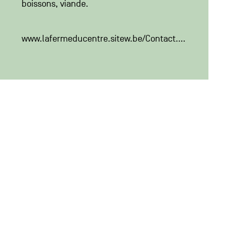
boissons
viande
www.lafermeducentre.sitew.be/Contact.B.htm