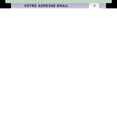
Votre
S'inscrire
adresse
email
Votre adresse e-mail n’est récoltée que pour permettre l’envoi de cette
newsletter. Vous pouvez changer d'avis à tout moment en cliquant sur
le lien "Se désinscrire" situé dans le pied de page de tout e-mail que
vous recevrez de notre part. En savoir plus sur notre politique de
confidentialité.
AVEC LE SOUTIEN DE
Province
Wallonie