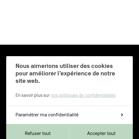
CHARLEROI MÉTROPOLE — 30 COMMUNES —
Nous aimerions utiliser des cookies
pour améliorer l’expérience de notre
site web.
NEWSLETTER
En savoir plus sur
nos politiques de confidentialités
Inscrivez-vous pour recevoir les
Paramétrer ma confidentialité
dernières actualités de Charleroi
Métropole
Refuser tout
Accepter tout