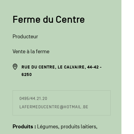
Ferme du Centre
Producteur
Vente à la ferme
ADRESSE
RUE DU CENTRE, LE CALVAIRE, 44-42
DU
6250
PRODUCTEUR
COORDONÉES
0495/44.21.20
DU
LAFERMEDUCENTRE@HOTMAIL.BE
PRODUCTEUR
Produits :
Légumes
produits laitiers