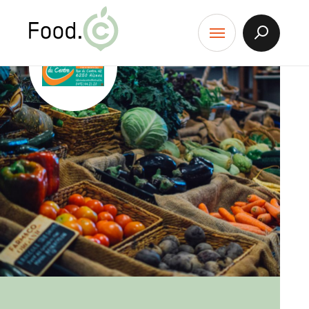
Food.C
contenu
Afficher
Menu
la
Recherch