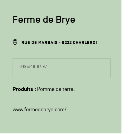
Ferme de Brye
ADRESSE
RUE DE MARBAIS
6222
CHARLEROI
DU
PRODUCTEUR
COORDONÉES
0495/46.87.97
DU
PRODUCTEUR
Produits :
Pomme de terre
www.fermedebrye.com/