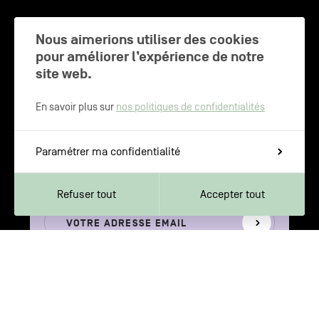
CHARLEROI MÉTROPOLE — 30 COMMUNES —
Nous aimerions utiliser des cookies
pour améliorer l’expérience de notre
site web.
NEWSLETTER
En savoir plus sur
nos politiques de confidentialités
Inscrivez-vous pour recevoir les
Paramétrer ma confidentialité
dernières actualités de Charleroi
Métropole
Refuser tout
Accepter tout
Votre
S'inscrire
adresse
email
Votre adresse e-mail n’est récoltée que pour permettre l’envoi de cette
newsletter. Vous pouvez changer d'avis à tout moment en cliquant sur