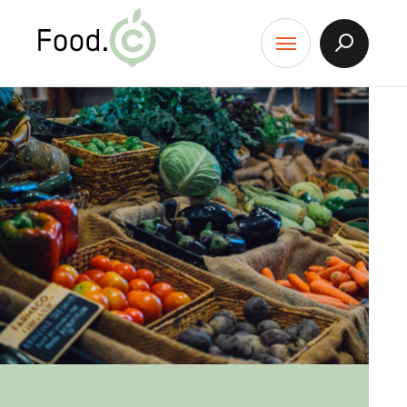
Food.C
contenu
Afficher
Menu
la
Recherch