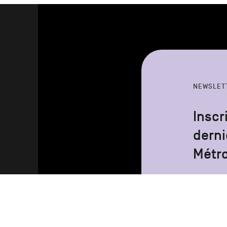
NEWSLET
Inscr
derni
Métr
Votre
adresse
email