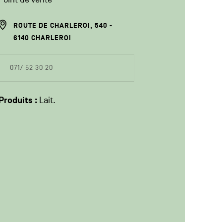
ADRESSE
ROUTE DE CHARLEROI, 540
DU
6140
CHARLEROI
PRODUCTEUR
COORDONÉES
071/ 52 30 20
DU
PRODUCTEUR
Produits :
Lait