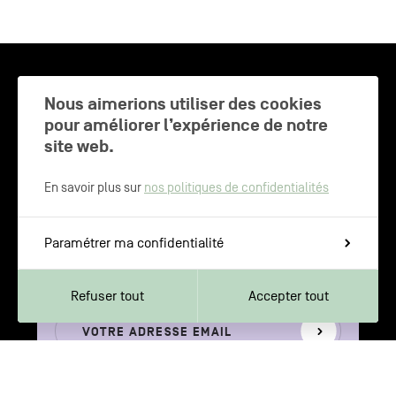
CHARLEROI MÉTROPOLE — 30 COMMUNES —
Nous aimerions utiliser des cookies
pour améliorer l’expérience de notre
site web.
NEWSLETTER
En savoir plus sur
nos politiques de confidentialités
Inscrivez-vous pour recevoir les
Paramétrer ma confidentialité
dernières actualités de Charleroi
Métropole
Refuser tout
Accepter tout
Votre
S'inscrire
adresse
email