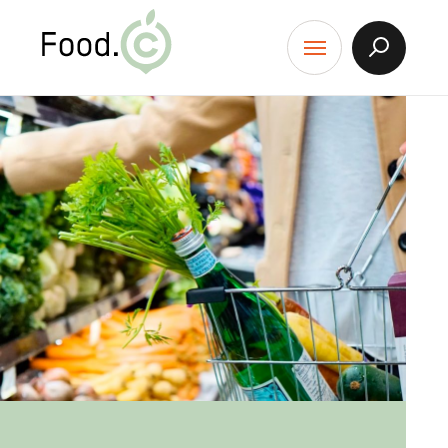
Food.C
contenu
Afficher
Menu
la
Recherch