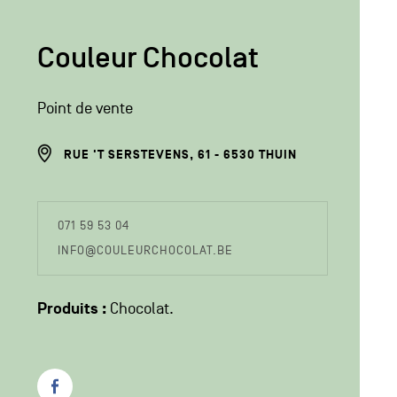
Couleur Chocolat
Point de vente
ADRESSE
RUE 'T SERSTEVENS, 61
6530
THUIN
DU
PRODUCTEUR
COORDONÉES
071 59 53 04
DU
INFO@COULEURCHOCOLAT.BE
PRODUCTEUR
Produits :
Chocolat
Facebook