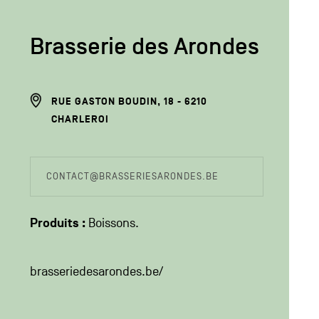
Brasserie des Arondes
ADRESSE
RUE GASTON BOUDIN, 18
6210
DU
CHARLEROI
PRODUCTEUR
COORDONÉES
CONTACT@BRASSERIESARONDES.BE
DU
PRODUCTEUR
Produits :
Boissons
brasseriedesarondes.be/