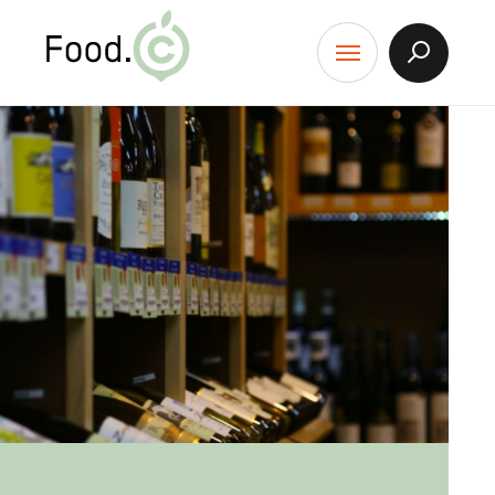
Food.C
contenu
Afficher
Menu
la
Recherch