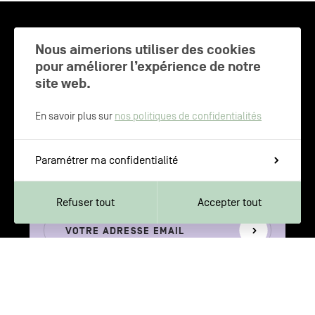
CHARLEROI MÉTROPOLE — 30 COMMUNES —
Nous aimerions utiliser des cookies
pour améliorer l’expérience de notre
site web.
NEWSLETTER
En savoir plus sur
nos politiques de confidentialités
Inscrivez-vous pour recevoir les
Paramétrer ma confidentialité
dernières actualités de Charleroi
Métropole
Refuser tout
Accepter tout
Votre
S'inscrire
adresse
email
Votre adresse e-mail n’est récoltée que pour permettre l’envoi de cette