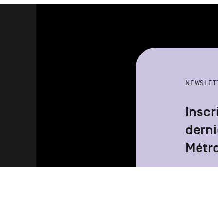
NEWSLET
Inscr
derni
Métr
Votre
adresse
email