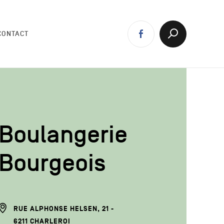
Réseaux
Facebook
Afficher
CONTACT
la
sociaux
Recherche
Boulangerie
Bourgeois
ADRESSE
RUE ALPHONSE HELSEN, 21
DU
6211
CHARLEROI