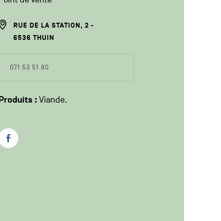
ADRESSE
RUE DE LA STATION, 2
DU
6536
THUIN
PRODUCTEUR
COORDONÉES
071 53 51 80
DU
PRODUCTEUR
Produits :
Viande
Facebook