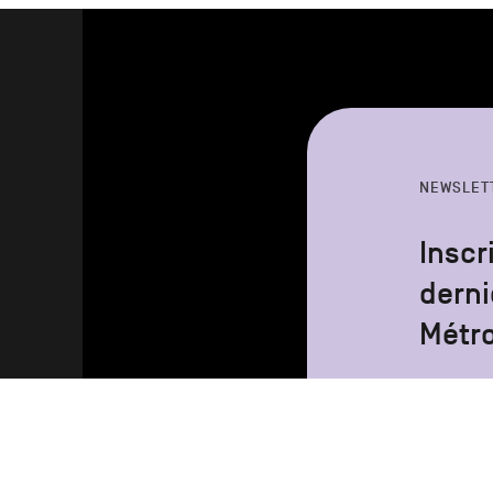
NEWSLET
Inscr
derni
Métr
Votre
adresse
email