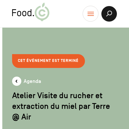
Food.C
contenu
Afficher
Menu
la
Recherch
CET ÉVÉNEMENT EST TERMINÉ
Agenda
Atelier Visite du rucher et
extraction du miel par Terre
@ Air