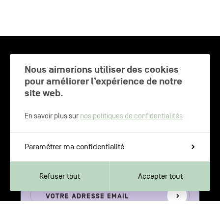
CHARLEROI MÉTROPOLE — 30 COMMUNES —
Nous aimerions utiliser des cookies
pour améliorer l’expérience de notre
site web.
NEWSLETTER
En savoir plus sur
nos politiques de confidentialités
Inscrivez-vous pour recevoir les
Paramétrer ma confidentialité
dernières actualités de Charleroi
Métropole
Refuser tout
Accepter tout
Votre
S'inscrire
adresse