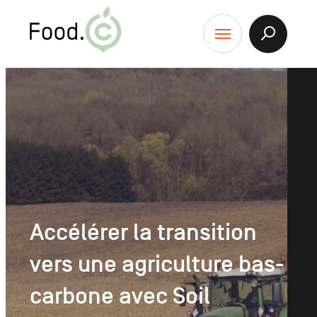
Food.C
contenu
Afficher
Menu
la
Recherch
Accélérer la transition
vers une agriculture bas-
carbone avec Soil